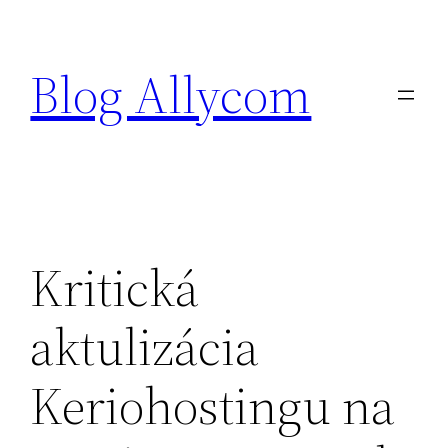
Prejsť
na
Blog Allycom
obsah
Kritická
aktulizácia
Keriohostingu na