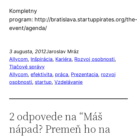
Kompletny
program: http://bratislava.startuppirates.org/the
event/agenda/
3 augusta, 2012
Jaroslav Mráz
Allycom
, 
Inšpirácia
, 
Kariéra
, 
Rozvoj osobnosti
, 
Tlačové správy
Allycom
, 
efektivita
, 
práca
, 
Prezentacia
, 
rozvoj
osobnosti
, 
startup
, 
Vzdelávanie
2 odpovede na “Máš
nápad? Premeň ho na