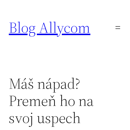
Prejsť
na
Blog Allycom
obsah
Máš nápad?
Premeň ho na
svoj uspech